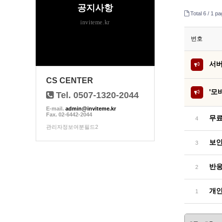
공지사항
Total 6 /
1 pa
inviteme.kr
번호
서버
CS CENTER
'모
Tel. 0507-1320-2044
E-mail.
admin@inviteme.kr
Fax. 02-6442-2044
무료
4
관리자정보여분필드2
보안
3
반응
2
개인
1