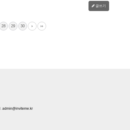
글쓰기
28
29
30
l.
admin@inviteme.kr