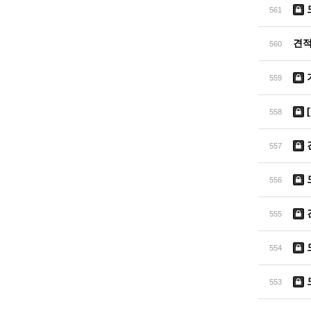
561
견적
560
559
558
557
556
555
554
553