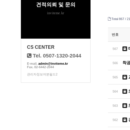
견적의뢰 및 문의
inviteme.kr
Total 867 /
21
번호
CS CENTER
567
Tel. 0507-1320-2044
착
566
E-mail.
admin@inviteme.kr
Fax. 02-6442-2044
관리자정보여분필드2
565
564
563
562