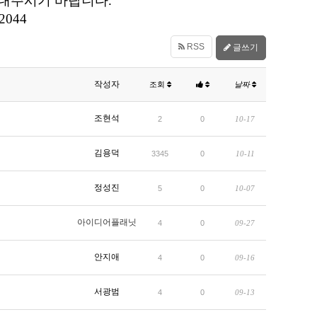
로 보내주시기 바랍니다.
2044
RSS
글쓰기
작성자
조회
날짜
조현석
2
0
10-17
김용덕
3345
0
10-11
정성진
5
0
10-07
아이디어플래닛
4
0
09-27
안지애
4
0
09-16
서광범
4
0
09-13