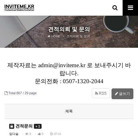
견적의뢰 및 문의
HOME
견적의뢰 및 문의
제작자료는 admin@inviteme.kr 로 보내주시기 바
랍니다.
문의전화 : 0507-1320-2044
Total 867 /
29 page
RSS
글쓰기
제목
견적문의
+ 1
임다슬
3
0
07-16