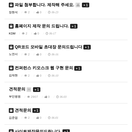
파일 첨부합니다. 제작해 주세요.
+ 1
장현석
2
0
06-23
홈페이지 제작 문의 드립니다.
+ 1
KDM
2
0
06-17
QR코드 모바일 초대장 문의드립니다
+ 1
노연서
2
0
06-16
컨퍼런스 키오스크 웹 구현 문의
+ 1
김재현
2
0
06-10
견적문의
H
+ 1
부민병원
2907
0
06-03
견적문의
+ 1
김준엽
2
0
06-01
사이트제작문의드립니다.
+ 1