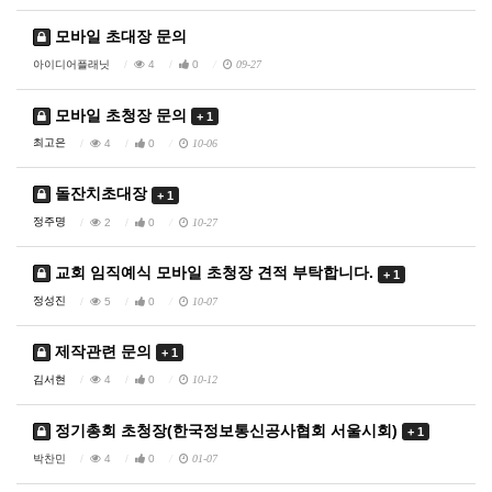
모바일 초대장 문의
아이디어플래닛
4
0
09-27
모바일 초청장 문의
+ 1
최고은
4
0
10-06
돌잔치초대장
+ 1
정주명
2
0
10-27
교회 임직예식 모바일 초청장 견적 부탁합니다.
+ 1
정성진
5
0
10-07
제작관련 문의
+ 1
김서현
4
0
10-12
정기총회 초청장(한국정보통신공사협회 서울시회)
+ 1
박찬민
4
0
01-07