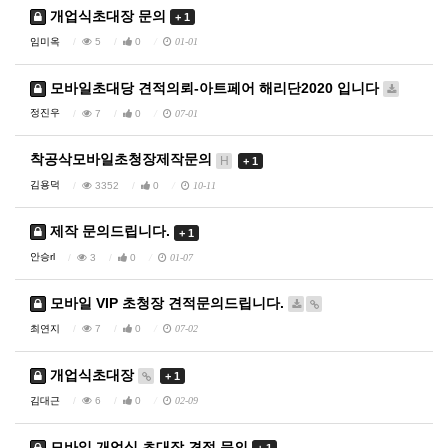
개업식초대장 문의
+ 1
임미옥
5
0
01-01
모바일초대당 견적의뢰-아트페어 해리단2020 입니다
정진우
7
0
07-01
착공삭모바일초청장제작문의
H
+ 1
김용덕
3352
0
10-11
제작 문의드립니다.
+ 1
안승rl
3
0
01-07
모바일 VIP 초청장 견적문의드립니다.
최연지
7
0
07-02
개업식초대장
+ 1
김대근
6
0
02-09
모바일 개업식 초대장 견적 문의