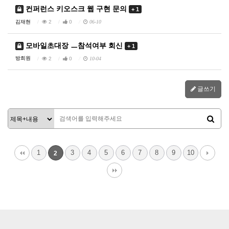
컨퍼런스 키오스크 웹 구현 문의
+ 1
김재현
2
0
06-10
모바일초대장 ㅡ참석여부 회신
+ 1
방희원
2
0
10-04
글쓰기
1
3
4
5
6
7
8
9
10
2