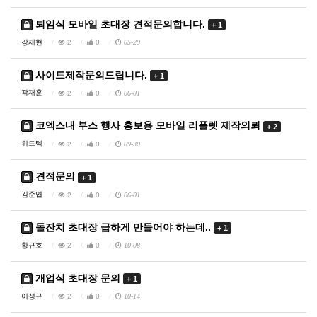
퇴임식 모바일 초대장 견적문의합니다.
+ 1
강재현
2
0
05-29
사이트제작문의드립니다.
+ 1
곽재훈
2
0
06-01
코엑스내 부스 행사 홍보용 모바일 리플렛 제작의뢰
+ 2
위드텍
2
0
09-30
견적문의
+ 1
김준엽
2
0
06-01
돌잔치 초대장 급하게 만들어야 하는데..
+ 1
황규호
2
0
10-08
개업식 초대장 문의
+ 1
이성규
2
0
10-14