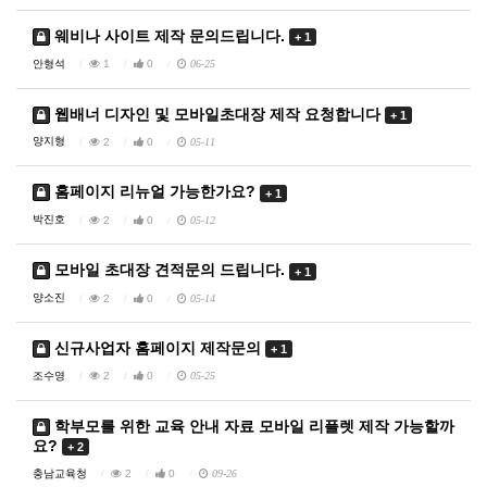
웨비나 사이트 제작 문의드립니다.
+ 1
안형석
1
0
06-25
웹배너 디자인 및 모바일초대장 제작 요청합니다
+ 1
양지형
2
0
05-11
홈페이지 리뉴얼 가능한가요?
+ 1
박진호
2
0
05-12
모바일 초대장 견적문의 드립니다.
+ 1
양소진
2
0
05-14
신규사업자 홈페이지 제작문의
+ 1
조수영
2
0
05-25
학부모를 위한 교육 안내 자료 모바일 리플렛 제작 가능할까
요?
+ 2
충남교육청
2
0
09-26