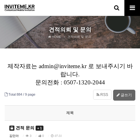
견적의뢰 및 문의
HOME
견적의뢰 및 문의
제작자료는 admin@inviteme.kr 로 보내주시기 바
랍니다.
문의전화 : 0507-1320-2044
Total 884 /
9 page
RSS
글쓰기
제목
견적 문의
+ 1
김민아
3
0
07-31