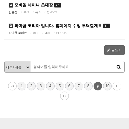
모바일 세미나 초대장
+ 1
김은섭
3
0
03-29
파마콤 코리아 입니다. 홈페이지 수정 부탁할게요
+ 1
파마콤 코리아
3
0
01-15
글쓰기
1
2
3
4
5
6
7
8
10
9