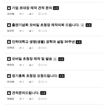
기업 초대장 제작 견적 문의
+ 1
오미혜
3
0
01-09
출판기념회 모바일 초청장 제작의뢰 드립니다.
+ 1
남규리
3
0
12-28
인하대학교 생명(생물) 공학과 설립 30주년
+ 1
인하대
3
0
09-01
모바일 초청장 제작 및 발송
+ 1
배숙진
3
0
01-04
정기총회 초청장 요청드립니다.
+ 1
차지해
3
0
02-14
견적문의드립니다.
+ 2
박혜진
3
0
06-01