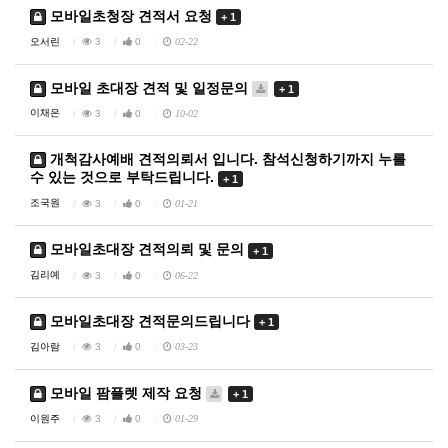
모바일초청장 견적서 요청
+ 1
오서린
3
0
02-22
모바일 초대장 견적 및 일정문의
+ 1
이채은
3
0
10-02
개척감사예배 견적의뢰서 입니다. 참석신청하기까지 누를
수 있는 것으로 부탁드립니다.
+ 1
조국원
3
0
01-21
모바일초대장 견적의뢰 및 문의
+ 1
김리예
3
0
06-22
모바일초대장 견적문의드립니다
+ 1
김아람
3
0
03-23
모바일 팜플렛 제작 요청
+ 1
이원주
3
0
01-29