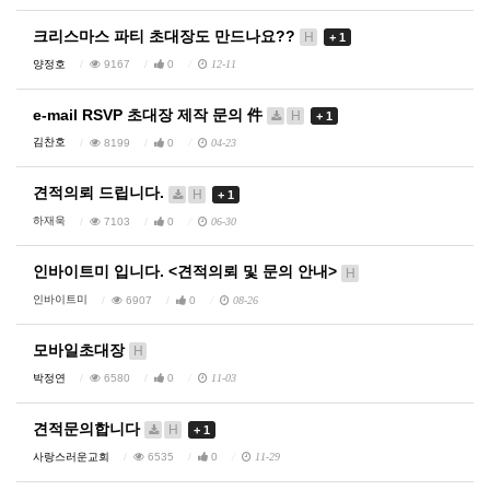
크리스마스 파티 초대장도 만드나요??
H
+ 1
양정호
9167
0
12-11
e-mail RSVP 초대장 제작 문의 件
H
+ 1
김찬호
8199
0
04-23
견적의뢰 드립니다.
H
+ 1
하재욱
7103
0
06-30
인바이트미 입니다. <견적의뢰 및 문의 안내>
H
인바이트미
6907
0
08-26
모바일초대장
H
박정연
6580
0
11-03
견적문의합니다
H
+ 1
사랑스러운교회
6535
0
11-29