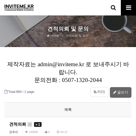
견적의뢰 및 문의
HOME
견적의뢰 및 문의
제작자료는 admin@inviteme.kr 로 보내주시기 바
랍니다.
문의전화 : 0507-1320-2044
Total 884 /
1 page
RSS
글쓰기
제목
견적의뢰
H
+ 1
강유리
14866
0
04-23