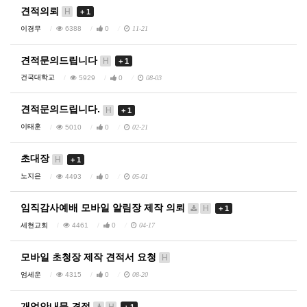
견적의뢰
H
+ 1
이경무
6388
0
11-21
견적문의드립니다
H
+ 1
건국대학교
5929
0
08-03
견적문의드립니다.
H
+ 1
이태훈
5010
0
02-21
초대장
H
+ 1
노지은
4493
0
05-01
임직감사예배 모바일 알림장 제작 의뢰
H
+ 1
세현교회
4461
0
04-17
모바일 초청장 제작 견적서 요청
H
엄세운
4315
0
08-20
개업안내문 견적
H