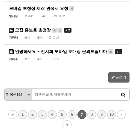
모바일 초청장 제작 견적서 요청
H
엄세운
4313
0
08-20
모집 홍보용 초청장
+ 2
김정태
5
0
10-25
안녕하세요 ~ 전시회 모바일 초대장 문의드립니다
+ 1
배미주
3
0
10-27
글쓰기
1
2
3
4
5
6
8
9
10
7