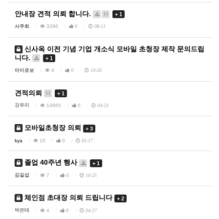
안내장 견적 의뢰 합니다.
H
+ 1
서주희
3286
0
08-11
신사옥 이전 기념 기업 개소식 모바일 초청장 제작 문의드립
니다.
+ 1
아이로보
4
0
10-26
견적의뢰
H
+ 1
강유리
14865
0
04-23
모바일초청장 의뢰
+ 3
kya
10
0
01-17
졸업 40주년 행사
+ 1
김길섭
7
0
10-25
체인점 초대장 의뢰 드립니다
+ 2
박은태
4
0
04-27