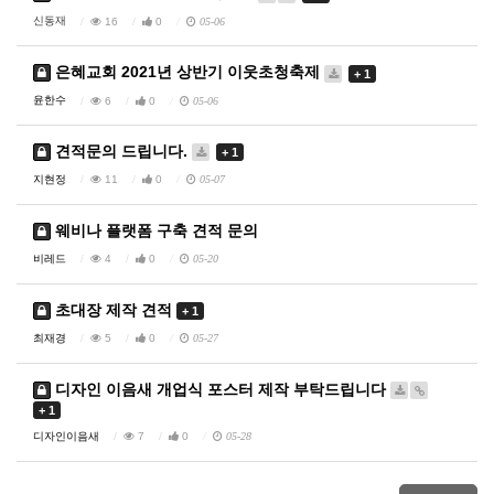
신동재
16
0
05-06
은혜교회 2021년 상반기 이웃초청축제
+ 1
윤한수
6
0
05-06
견적문의 드립니다.
+ 1
지현정
11
0
05-07
웨비나 플랫폼 구축 견적 문의
비레드
4
0
05-20
초대장 제작 견적
+ 1
최재경
5
0
05-27
디자인 이음새 개업식 포스터 제작 부탁드립니다
+ 1
디자인이음새
7
0
05-28