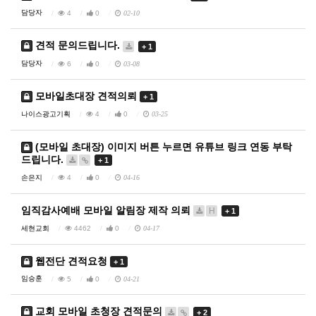
담당자
4
0
02-10
견적 문의드립니다.
+ 1
담당자
6
0
03-08
모바일초대장 견적의뢰
+ 1
나이스광고기획
4
0
03-25
(모바일 초대장) 이미지 버튼 누르면 유튜브 링크 연동 부탁
드립니다.
+ 1
손은지
4
0
04-16
임직감사예배 모바일 알림장 제작 의뢰
H
+ 1
세현교회
4462
0
04-17
웹전단 견적요청
+ 1
임승훈
5
0
04-21
교회 모바일 초청장 견적문의
+ 2