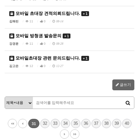
모바일 초대장 견적의뢰드립니다.
+ 1
김해린
11
0
08-14
모바일 방청권 발송문의
+ 1
강경윤
11
0
08-28
모바일초대장 관련 문의드립니다.
+ 1
김고은
12
0
12-27
글쓰기
32
33
34
35
36
37
38
39
40
31