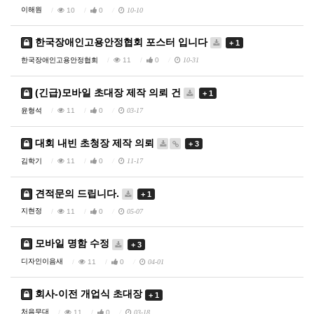
이해원
10
0
10-10
한국장애인고용안정협회 포스터 입니다
+ 1
한국장애인고용안정협회
11
0
10-31
(긴급)모바일 초대장 제작 의뢰 건
+ 1
윤형석
11
0
03-17
대회 내빈 초청장 제작 의뢰
+ 3
김학기
11
0
11-17
견적문의 드립니다.
+ 1
지현정
11
0
05-07
모바일 명함 수정
+ 3
디자인이음새
11
0
04-01
회사-이전 개업식 초대장
+ 1
처음무대
11
0
03-18