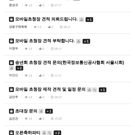
윤성규
13
0
07-17
모바일초청장 견적 의뢰드립니다.
+ 1
강동구체육회
13
0
08-21
모바일 초청장 견적 부탁합니다.
+ 1
이창우
13
0
08-13
송년회 초청장 견적 문의(한국정보통신공사협회 서울시회)
+ 2
박찬민
14
0
11-11
모바일 초청장 제작 견적 및 일정 문의
+ 1
김민주
14
0
09-19
초대장 문의
+ 1
김진건
14
0
10-28
오픈축하파티
+ 2