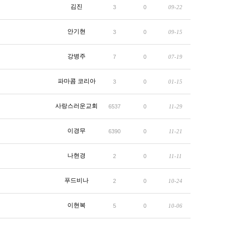
김진
3
0
09-22
안기현
3
0
09-15
강병주
7
0
07-19
파마콤 코리아
3
0
01-15
사랑스러운교회
6537
0
11-29
이경무
6390
0
11-21
나현경
2
0
11-11
푸드비나
2
0
10-24
이현복
5
0
10-06