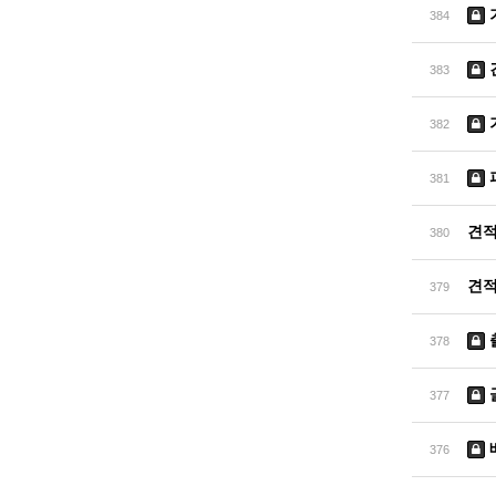
384
383
382
381
견
380
견
379
378
377
376