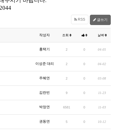
로 보내주시기 바랍니다.
2044
RSS
글쓰기
작성자
조회
날짜
홍택기
2
0
04-05
이성준 대리
2
0
04-02
주혜연
2
0
03-08
김란빈
9
0
11-23
박정연
6581
0
11-03
권동연
5
0
10-12