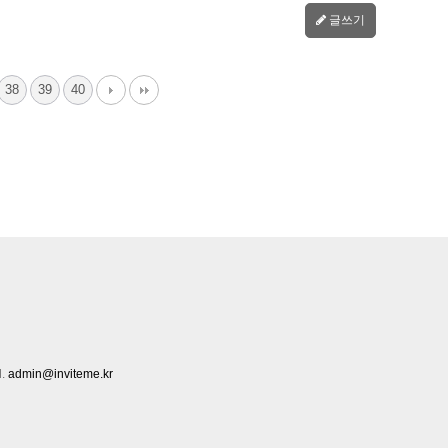
글쓰기
38
39
40
l.
admin@inviteme.kr