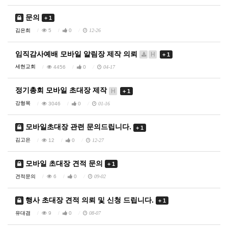
문의
+ 1
김은희
5
0
12-26
임직감사예배 모바일 알림장 제작 의뢰
H
+ 1
세현교회
4456
0
04-17
정기총회 모바일 초대장 제작
H
+ 1
강형목
3046
0
01-16
모바일초대장 관련 문의드립니다.
+ 1
김고은
12
0
12-27
모바일 초대장 견적 문의
+ 1
견적문의
6
0
09-02
행사 초대장 견적 의뢰 및 신청 드립니다.
+ 1
유대겸
9
0
08-07