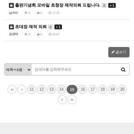
출판기념회 모바일 초청장 제작의뢰 드립니다.
+ 1
남규리
3
0
12-28
초대장 제작 의뢰
+ 1
김관태
6
0
09-03
글쓰기
11
12
13
14
16
17
18
19
20
15