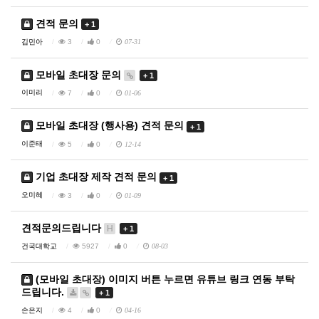
견적 문의
+ 1
김민아
3
0
07-31
모바일 초대장 문의
+ 1
이미리
7
0
01-06
모바일 초대장 (행사용) 견적 문의
+ 1
이준태
5
0
12-14
기업 초대장 제작 견적 문의
+ 1
오미혜
3
0
01-09
견적문의드립니다
H
+ 1
건국대학교
5927
0
08-03
(모바일 초대장) 이미지 버튼 누르면 유튜브 링크 연동 부탁
드립니다.
+ 1
손은지
4
0
04-16