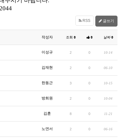
로 보내주시기 바랍니다.
2044
RSS
글쓰기
작성자
조회
날짜
이성규
2
0
10-14
김재현
2
0
06-10
한동근
3
0
10-15
방희원
2
0
10-04
김훈
8
0
11-21
노연서
2
0
06-16