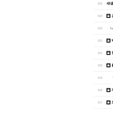
새
825
824
823
822
821
820
819
818
817