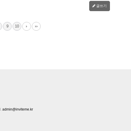
글쓰기
9
10
l.
admin@inviteme.kr