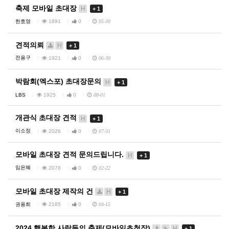
축제 모바일 초대장
H
+ 1
한효영
1891
0
05-30
견적의뢰
H
+ 1
전용구
1921
0
06-30
박람회(엑스포) 초대장문의
H
+ 1
LBS
1925
0
08-01
개관식 초대장 견적
H
+ 1
이소정
2026
0
07-31
모바일 초대장 견적 문의드립니다.
H
+ 1
임은혜
2078
0
02-22
모바일 초대장 제작의 건
H
+ 1
권용희
2185
0
04-15
2024 행복한 사람들의 축제(모바일초청장)
H
+ 1