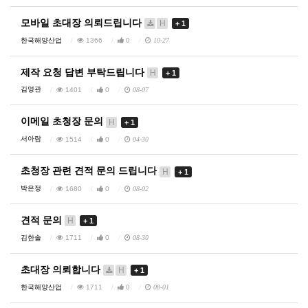
모바일 초대장 의뢰드립니다
H
+ 1
한국해양산업
1366
0
10-27
제작 요청 답변 부탁드립니다
H
+ 1
김영관
1401
0
08-07
이메일 초청장 문의
H
+ 1
서아람
1514
0
04-30
초청장 관련 견적 문의 드립니다
H
+ 1
박은정
1680
0
08-02
견적 문의
H
+ 1
김한솔
1711
0
08-30
초대장 의뢰합니다
H
+ 1
한국해양산업
1711
0
08-01