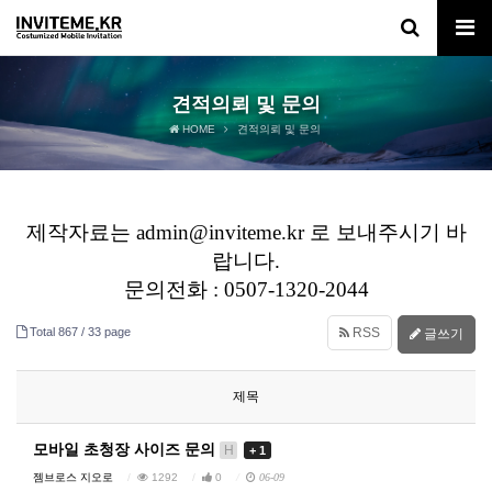
견적의뢰 및 문의
HOME
견적의뢰 및 문의
제작자료는 admin@inviteme.kr 로 보내주시기 바
랍니다.
문의전화 : 0507-1320-2044
Total 867 /
33 page
RSS
글쓰기
제목
모바일 초청장 사이즈 문의
H
+ 1
젬브로스 지오로
1292
0
06-09