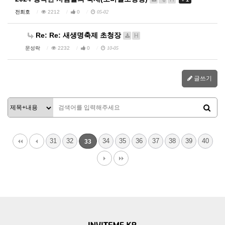
전희호
2212
0
05-02
Re: Re: 새생명축제 초청장
H
문성락
2232
0
10-05
글쓰기
31
32
34
35
36
37
38
39
40
33