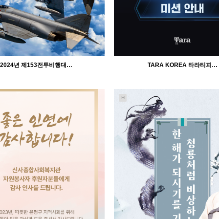
2024년 제153전투비행대…
TARA KOREA 타라티피…
H
1662
02-23
1534
02-23
인바이트미
인바이트미