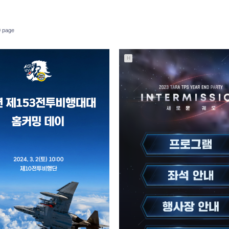
 page
H