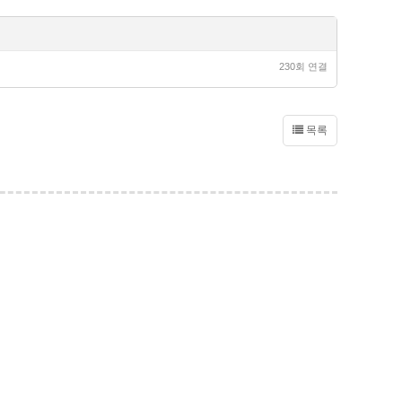
230회 연결
목록