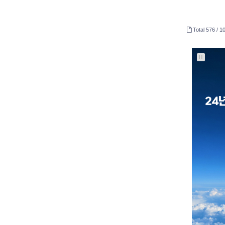
Total 576 /
10
H