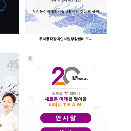
우리동작장애인자립생활센터 모…
H
1139
02-23
인바이트미