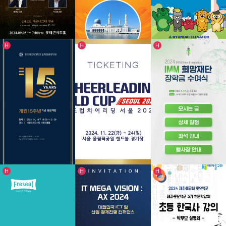
인기글
인기글
인기글
H
H
H
한세예스24문화재단 - 2024 여름에 만나…
한화생명금융서비스 충청권역 - 코타키나발루 …
현대엘리베이터 충주 스마트캠퍼스 임직원 가족…
인기글
인기글
인기글
H
H
H