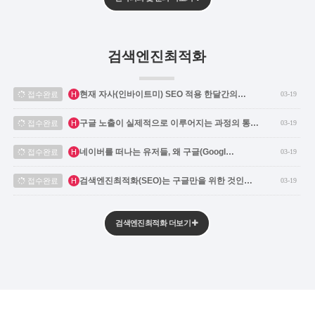
검색엔진최적화
인기글
현재 자사(인바이트미) SEO 적용 한달간의…
접수완료
H
03-19
인기글
구글 노출이 실제적으로 이루어지는 과정의 통…
접수완료
H
03-19
인기글
네이버를 떠나는 유저들, 왜 구글(Googl…
접수완료
H
03-19
인기글
검색엔진최적화(SEO)는 구글만을 위한 것인…
접수완료
H
03-19
검색엔진최적화 더보기