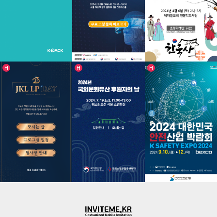
한국외국어대학교 법학전문대학원 15주년 기념…
ICE 월드컴치어리딩 서울 2024 모바일 …
2024 IMM 희망재단 장학금 수여식 모바…
인기글
인기글
인기글
H
H
H
KPACK FRESEAL 웹 브로셔
2024 IT MEGA VISION AX 2…
2024 제자들교회 토요학교 / 3기 인문학…