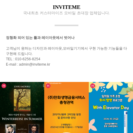
INVITEME
국내최초 커스터마이즈 모바일 초대장 업체입니다.
정형화 되어 있는 틀과 레이아웃
에서 벗어나
고객님이 원하는 디자인과 레이아웃,
모바일기기에서 구현 가능한 기능들을 다
구현해 드립니다.
TEL : 010-6256-8254
E-mail : admin@inviteme.kr
인기글
인기글
인기글
H
H
H
실제제작사례