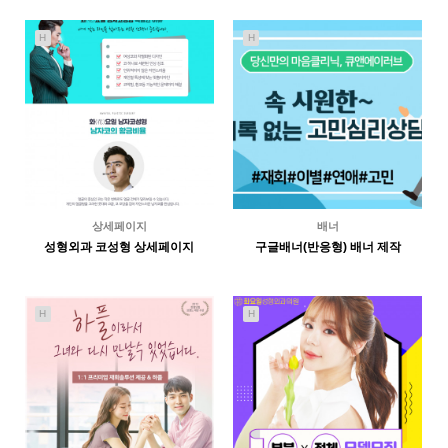
5320
05-11
5281
04-23
인바이트미
인바이트미
H
H
상세페이지
배너
성형외과 코성형 상세페이지
구글배너(반응형) 배너 제작
5133
04-23
2047
04-23
인바이트미
인바이트미
H
H