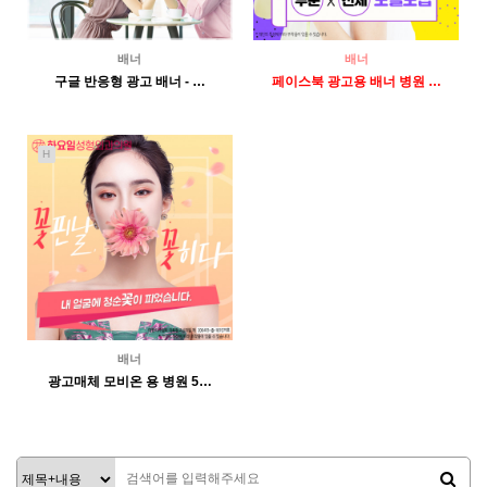
배너
배너
구글 반응형 광고 배너 - …
페이스북 광고용 배너 병원 …
2084
04-23
2117
04-23
인바이트미
인바이트미
H
배너
광고매체 모비온 용 병원 5…
3425
04-23
인바이트미