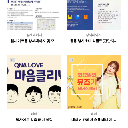
상세페이지
상세페이지
웹사이트용 상세페이지 및 모…
웹용 행사초대 리플렛(전단지…
5228
05-11
5348
05-11
인바이트미
인바이트미
H
H
배너
배너
웹사이트 맞춤 배너 제작
네이버 카페 제휴용 배너 제…