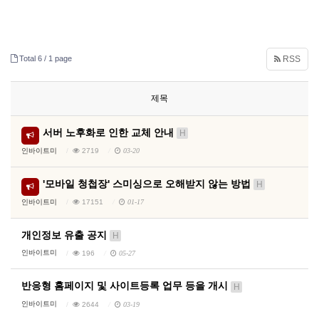
Total 6 /
1 page
RSS
제목
서버 노후화로 인한 교체 안내
H
인바이트미
2719
03-20
'모바일 청첩장' 스미싱으로 오해받지 않는 방법
H
인바이트미
17151
01-17
개인정보 유출 공지
H
인바이트미
196
05-27
반응형 홈페이지 및 사이트등록 업무 등을 개시
H
인바이트미
2644
03-19