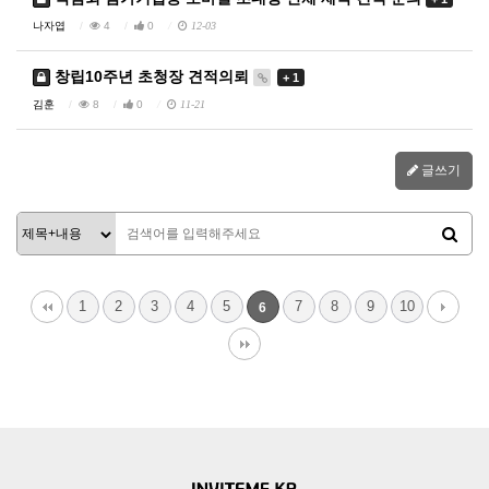
나자엽
4
0
12-03
창립10주년 초청장 견적의뢰
+ 1
김훈
8
0
11-21
글쓰기
1
2
3
4
5
7
8
9
10
6