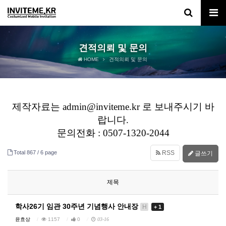
견적의뢰 및 문의
HOME
견적의뢰 및 문의
제작자료는 admin@inviteme.kr 로 보내주시기 바
랍니다.
문의전화 : 0507-1320-2044
Total 867 /
6 page
RSS
글쓰기
제목
학사26기 임관 30주년 기념행사 안내장
H
+ 1
윤효상
1157
0
03-16