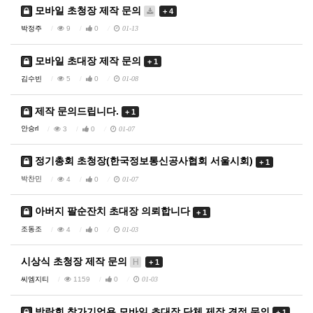
모바일 초청장 제작 문의
+ 4
박정주
9
0
01-13
모바일 초대장 제작 문의
+ 1
김수빈
5
0
01-08
제작 문의드립니다.
+ 1
안승rl
3
0
01-07
정기총회 초청장(한국정보통신공사협회 서울시회)
+ 1
박찬민
4
0
01-07
아버지 팔순잔치 초대장 의뢰합니다
+ 1
조동조
4
0
01-03
시상식 초청장 제작 문의
H
+ 1
씨엠지티
1159
0
01-03
박람회 참가기업용 모바일 초대장 단체 제작 견적 문의
+ 1