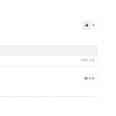
0
239회 연결
목록