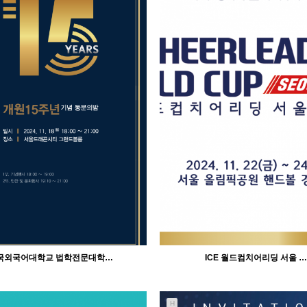
713
02-11
693
02-11
인바이트미
인바이트미
국외국어대학교 법학전문대학…
ICE 월드컴치어리딩 서울 …
H