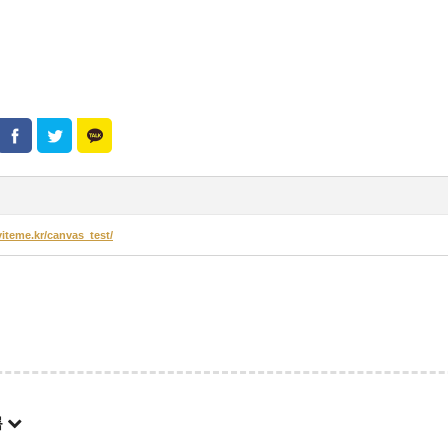
viteme.kr/canvas_test/
록