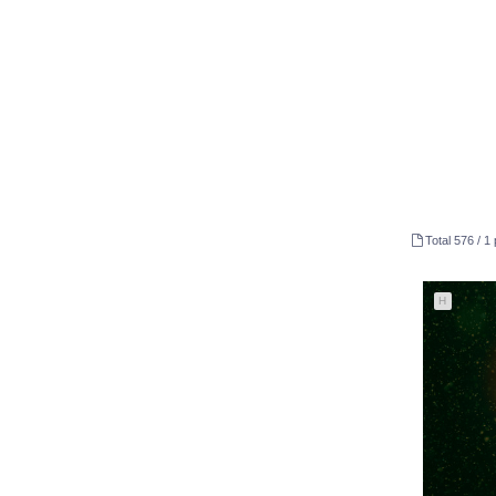
Total 576 /
1 
H