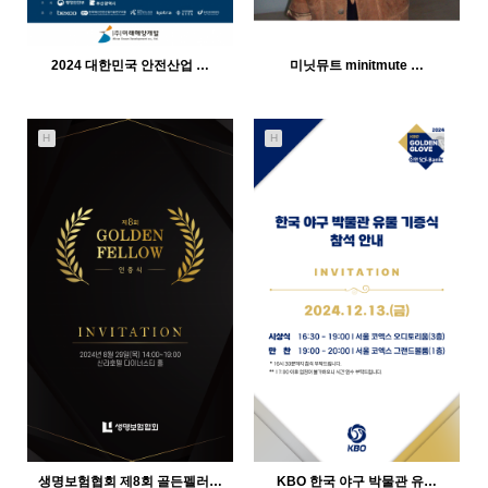
2024 대한민국 안전산업 …
미닛뮤트 minitmute …
H
H
1517
04-25
1189
04-25
인바이트미
인바이트미
생명보험협회 제8회 골든펠러…
KBO 한국 야구 박물관 유…