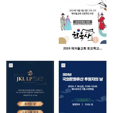
2024 제자들교회 토요학교…
H
H
642
02-11
인바이트미