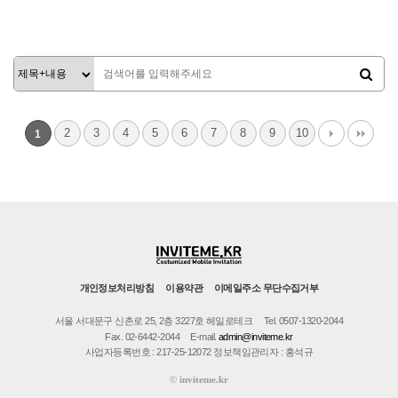
1258
04-25
1274
04-25
인바이트미
인바이트미
2
3
4
5
6
7
8
9
10
1
개인정보처리방침
이용약관
이메일주소 무단수집거부
서울 서대문구 신촌로 25, 2층 3227호 헤일로테크
Tel. 0507-1320-2044
Fax. 02-6442-2044
E-mail.
admin@inviteme.kr
사업자등록번호 : 217-25-12072 정보책임관리자 : 홍석규
©
inviteme.kr