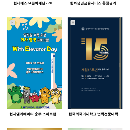
한세예스24문화재단 - 20…
한화생명금융서비스 충청권역 …
H
H
716
02-11
696
02-11
인바이트미
인바이트미
현대엘리베이터 충주 스마트캠…
한국외국어대학교 법학전문대학…