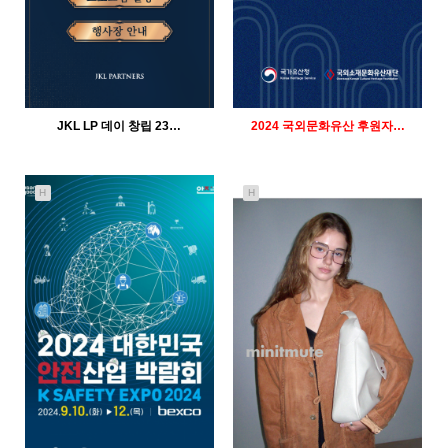
JKL LP 데이 창립 23…
2024 국외문화유산 후원자…
H
H
706
02-11
784
02-11
인바이트미
인바이트미