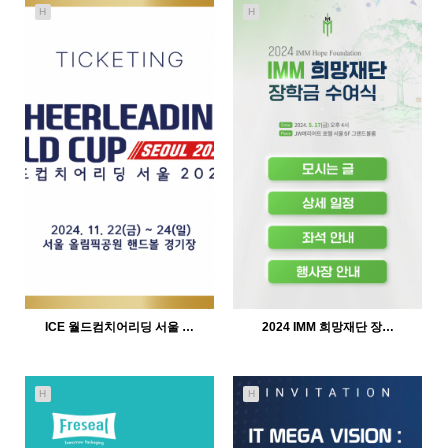
H
H
750
02-11
819
02-11
인바이트미
인바이트미
ICE 월드컴치어리딩 서울 …
2024 IMM 희망재단 장…
H
H