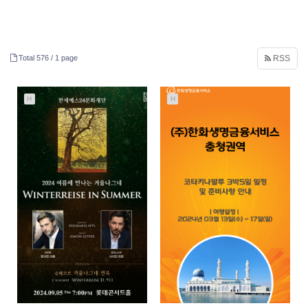
Total 576 /
1 page
RSS
H
H