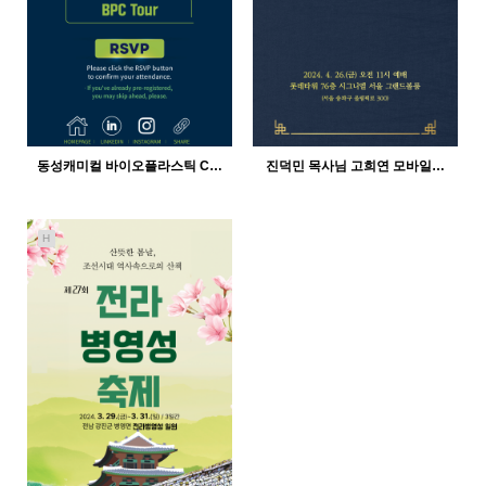
동성캐미컬 바이오플라스틱 C…
진덕민 목사님 고희연 모바일…
H
436
12-21
523
12-21
인바이트미
인바이트미