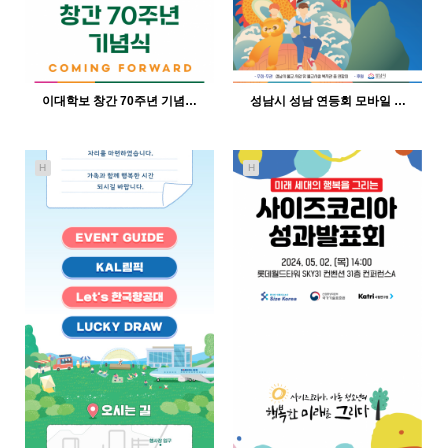
이대학보 창간 70주년 기념…
성남시 성남 연등회 모바일 …
H
H
499
12-21
363
12-21
인바이트미
인바이트미