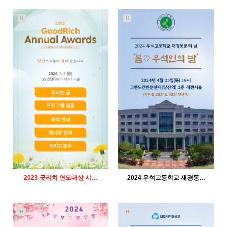
H
H
450
12-21
460
12-21
인바이트미
인바이트미
2023 굿리치 연도대상 시…
2024 우석고등학교 재경동…
H
H