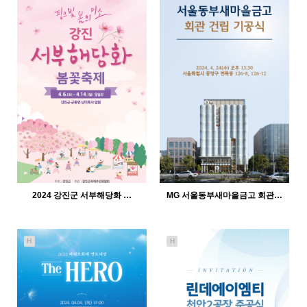
563
12-21
527
12-21
인바이트미
인바이트미
2024 강진군 서부해당화 …
MG 서울동부새마을금고 회관…
H
H
425
12-21
528
12-21
인바이트미
인바이트미