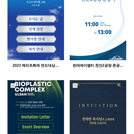
2023 메리츠화재 연도대상…
린데에이엠티 천안2공장 준공…
H
H
441
12-21
775
12-21
인바이트미
인바이트미