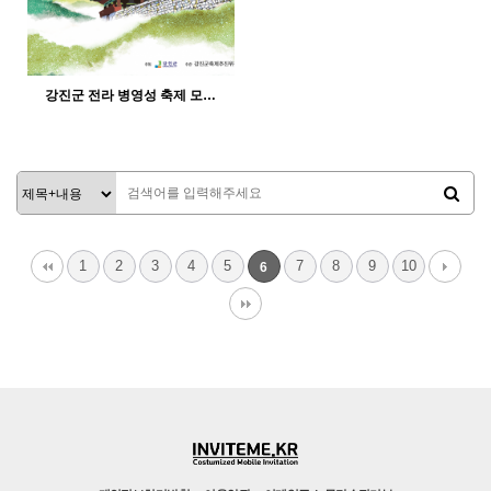
강진군 전라 병영성 축제 모…
382
12-21
인바이트미
1
2
3
4
5
7
8
9
10
6