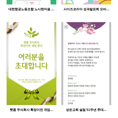
대한항공노동조합 노사한마음 …
사이즈코리아 성과발표회 모바…
H
H
430
12-21
370
12-21
인바이트미
인바이트미
햇품 주식회사 확장이전 개업…
성은교회 설립 51주년 추대…