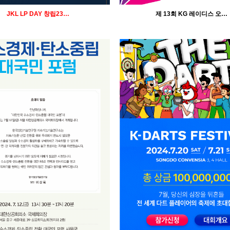
JKL LP DAY 창립23…
제 13회 KG 레이디스 오…
H
996
04-25
1231
04-25
인바이트미
인바이트미