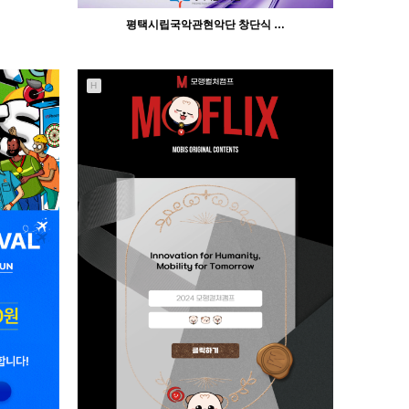
평택시립국악관현악단 창단식 …
H
351
04-25
인바이트미