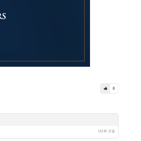
0
161회 연결