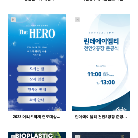
H
H
424
12-21
525
12-21
인바이트미
인바이트미
2023 메리츠화재 연도대상…
린데에이엠티 천안2공장 준공…
H
H