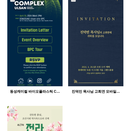
441
12-21
772
12-21
인바이트미
인바이트미
동성캐미컬 바이오플라스틱 C…
진덕민 목사님 고희연 모바일…
H
436
12-21
523
12-21