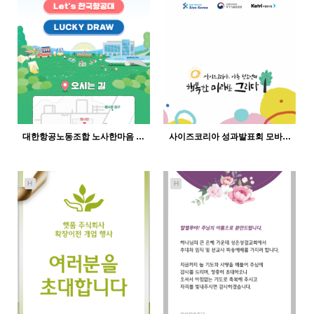
대한항공노동조합 노사한마음 …
사이즈코리아 성과발표회 모바…
H
H
430
12-21
370
12-21
인바이트미
인바이트미