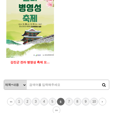
인바이트미
인바이트미
강진군 전라 병영성 축제 모…
382
12-21
인바이트미
1
2
3
4
5
7
8
9
10
6