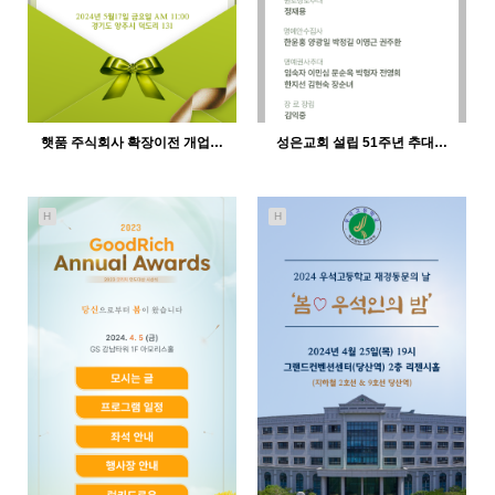
햇품 주식회사 확장이전 개업…
성은교회 설립 51주년 추대…
H
H
450
12-21
459
12-21
인바이트미
인바이트미