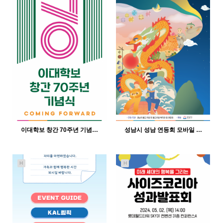
이대학보 창간 70주년 기념…
성남시 성남 연등회 모바일 …
H
H
499
12-21
363
12-21
인바이트미
인바이트미