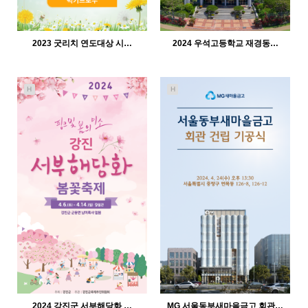
2023 굿리치 연도대상 시…
2024 우석고등학교 재경동…
H
H
562
12-21
525
12-21
인바이트미
인바이트미
2024 강진군 서부해당화 …
MG 서울동부새마을금고 회관…